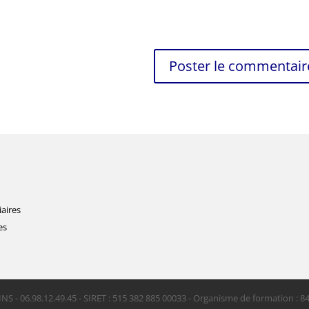
iaires
es
INS - 06.98.12.49.45 - SIRET : 515 382 885 00033 - Organisme de formation : 