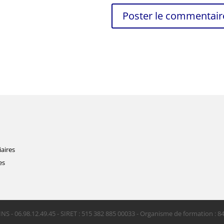
iaires
es
INS - 06.98.12.49.45 - SIRET : 515 382 885 00033 - Organisme de formation : 