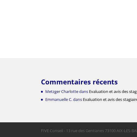
Commentaires récents
Metzger Charlotte
dans
Evaluation et avis des stag
Emmanuelle C.
dans
Evaluation et avis des stagiair
FIVE Conseil - 13 rue des Gentianes 73100 AIX-LES-BA